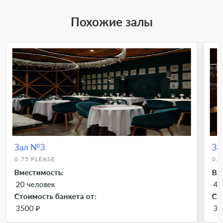
Похожие залы
Зал №3
За
0.75 PLEASE
0.7
Вместимость:
Вм
20 человек
40
Стоимость банкета от:
Ст
3500 ₽
35