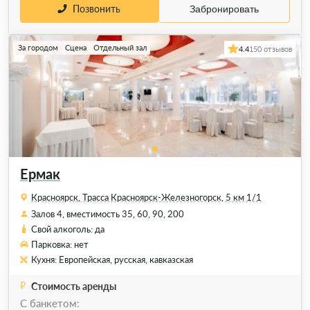
Позвонить
Забронировать
За городом
Сцена
Отдельный зал
4.4
150 отзывов
Ермак
Красноярск, Трасса Красноярск-Железногорск, 5 км 1/1
Залов 4, вместимость 35, 60, 90, 200
Свой алкоголь: да
Парковка: нет
Кухня: Европейская, русская, кавказская
Стоимость аренды
С банкетом: