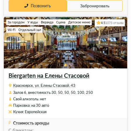
Позвонить
Забронировать
За городом
У воды
Веранда
Сцена
Детское меню
4.5
1073 отзыва
Wi-Fi
Отдельный зал
Biergarten на Елены Стасовой
Красноярск, ул. Елены Стасовой, 43
Залов 6, вместимость 30, 50, 50, 50, 100, 250
Свой алкоголь: нет
Парковка: на 30 авто
Кухня: Европейская
Стоимость аренды
С банкетом: